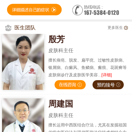
医生团队
更多医生
殷芳
皮肤科主任
擅长痤疮、脱发、扁平疣、过敏性皮肤病、
银屑病、白癜风、鱼鳞病、瘢痕、花斑癣等
皮肤病诊疗及皮肤医学美容...
[详细]
周建国
皮肤科主任
擅长运用中西医结合疗法，尤其在发掘祖国