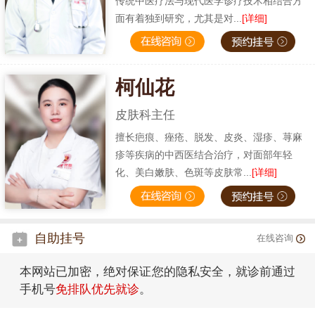
传统中医疗法与现代医学诊疗技术相结合方
面有着独到研究，尤其是对...
[详细]
柯仙花
皮肤科主任
擅长疤痕、痤疮、脱发、皮炎、湿疹、荨麻
疹等疾病的中西医结合治疗，对面部年轻
化、美白嫩肤、色斑等皮肤常...
[详细]
自助挂号
在线咨询
本网站已加密，绝对保证您的隐私安全，就诊前通过
手机号
免排队优先就诊
。