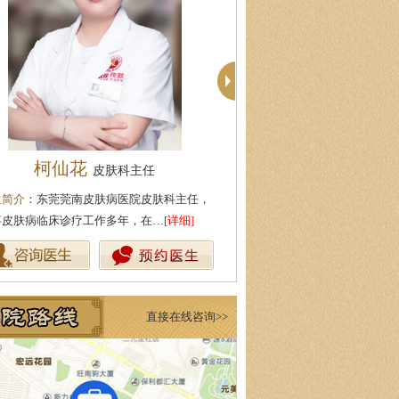
柯仙花
殷芳
皮肤科主任
皮肤科主任
生简介
：东莞莞南皮肤病医院皮肤科主任，
医生简介
：从事皮肤病临床工作
事皮肤病临床诊疗工作多年，在…
[详细]
坚持中医理论与实践相结合治疗
直接在线咨询>>