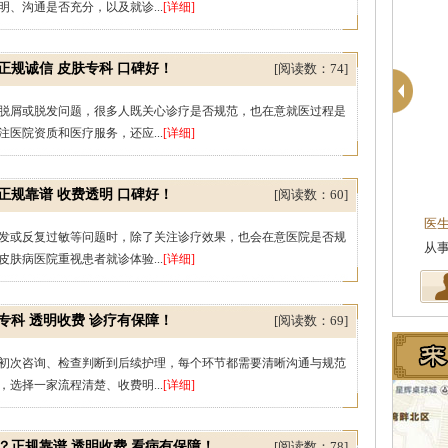
、沟通是否充分，以及就诊...
[详细]
正规诚信 皮肤专科 口碑好！
[阅读数：74]
脱屑或脱发问题，很多人既关心诊疗是否规范，也在意就医过程是
医院资质和医疗服务，还应...
[详细]
周建国
肤科主任
皮肤科主任
正规靠谱 收费透明 口碑好！
[阅读数：60]
临床工作近十年，始终
医生简介
：东莞莞南皮肤病医院副主任，毕业
医
发或反复过敏等问题时，除了关注诊疗效果，也会在意医院是否规
结合治疗皮…
[详细]
湖北中医药大学，先后在皮肤医院…
[详细]
从
肤病医院重视患者就诊体验...
[详细]
专科 透明收费 诊疗有保障！
[阅读数：69]
初次咨询、检查判断到后续护理，每个环节都需要清晰沟通与规范
选择一家流程清楚、收费明...
[详细]
？正规靠谱 透明收费 看病有保障！
[阅读数：78]