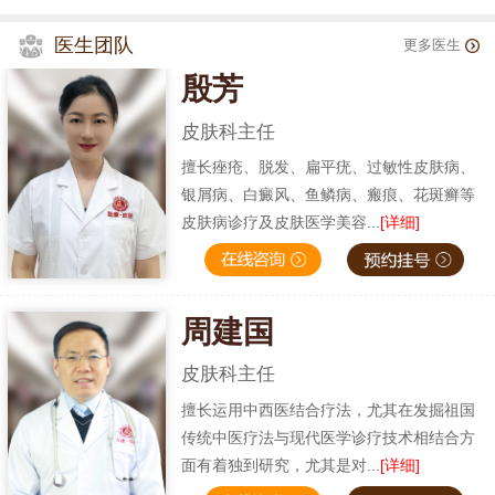
医生团队
更多医生
殷芳
皮肤科主任
擅长痤疮、脱发、扁平疣、过敏性皮肤病、
银屑病、白癜风、鱼鳞病、瘢痕、花斑癣等
皮肤病诊疗及皮肤医学美容...
[详细]
周建国
皮肤科主任
擅长运用中西医结合疗法，尤其在发掘祖国
传统中医疗法与现代医学诊疗技术相结合方
面有着独到研究，尤其是对...
[详细]