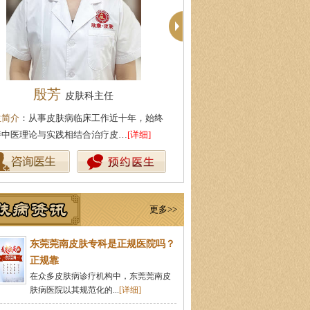
殷芳
周建国
皮肤科主任
皮肤科主
生简介
：从事皮肤病临床工作近十年，始终
医生简介
：东莞莞南皮肤病医院
持中医理论与实践相结合治疗皮…
[详细]
湖北中医药大学，先后在皮肤医
更多>>
东莞莞南皮肤专科是正规医院吗？
正规靠
在众多皮肤病诊疗机构中，东莞莞南皮
肤病医院以其规范化的...
[详细]