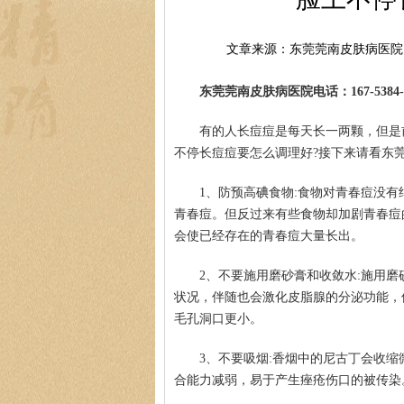
文章来源：东莞莞南皮肤病医院
东莞莞南皮肤病医院电话：167-5384-0
有的人长痘痘是每天长一两颗，但是
不停长痘痘要怎么调理好?接下来请看东
1、防预高碘食物:食物对青春痘没
青春痘。但反过来有些食物却加剧青春痘
会使已经存在的青春痘大量长出。
2、不要施用磨砂膏和收敛水:施用
状况，伴随也会激化皮脂腺的分泌功能，
毛孔洞口更小。
3、不要吸烟:香烟中的尼古丁会收
合能力减弱，易于产生痤疮伤口的被传染