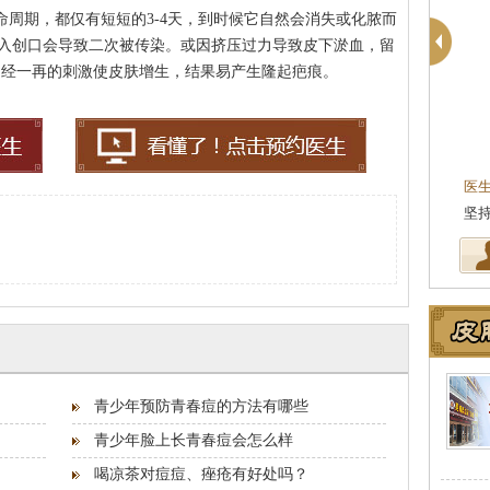
命周期，都仅有短短的3-4天，到时候它自然会消失或化脓而
入创口会导致二次被传染。或因挤压过力导致皮下淤血，留
，经一再的刺激使皮肤增生，结果易产生隆起疤痕。
医
坚
青少年预防青春痘的方法有哪些
青少年脸上长青春痘会怎么样
喝凉茶对痘痘、痤疮有好处吗？