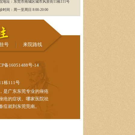
院地址：东莞市南城区城市风景街11栋111号
诊时间：周一至周日 8:00-20:00
挂号
来院路线
CP备16051488号-14
栋111号
，是广东东莞专业的痤疮
痤疮的症状、哪家医院祛
春痘就到东莞莞南。