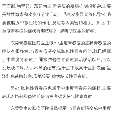
于面部,胸背部、颈部为主,青春痘的发病机制很复杂,主要
是雄性激素和皮脂腺分泌亢进、毛囊皮脂导管角化异常,毛
囊皮脂腺中微生物的作用,炎症等因素密切相关。那么,中
重度青春痘的症状有哪些呢?一起听听医生的解答。
东莞青春痘医院医生谈:中重度青春痘的症状青春痘的
症状有很多种,当青春痘演变成脓包性青春痘时,就已经属
于中重度青春痘了,通常脓包性青春痘漏治误治以后,可以
发展成壁厚,大小不等的结节,位于皮下或高于皮肤表面,呈
淡红色或暗红色,质地较硬,称为结节性青春痘。
另处,脓包性青春痘也属于中重度青春痘的症状,主要
表现以脓包和炎性丘疹为主者称为脓包性青春痘。
东莞莞南皮肤病医院温馨提示:当青春痘演变成中重度