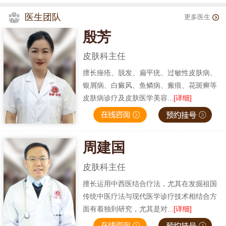
医生团队
更多医生
殷芳
皮肤科主任
擅长痤疮、脱发、扁平疣、过敏性皮肤病、
银屑病、白癜风、鱼鳞病、瘢痕、花斑癣等
皮肤病诊疗及皮肤医学美容...
[详细]
周建国
皮肤科主任
擅长运用中西医结合疗法，尤其在发掘祖国
传统中医疗法与现代医学诊疗技术相结合方
面有着独到研究，尤其是对...
[详细]