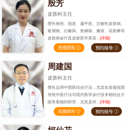
殷芳
皮肤科主任
擅长痤疮、脱发、扁平疣、过敏性皮肤病、
银屑病、白癜风、鱼鳞病、瘢痕、花斑癣等
皮肤病诊疗及皮肤医学美容...
[详细]
周建国
皮肤科主任
擅长运用中西医结合疗法，尤其在发掘祖国
传统中医疗法与现代医学诊疗技术相结合方
面有着独到研究，尤其是对...
[详细]