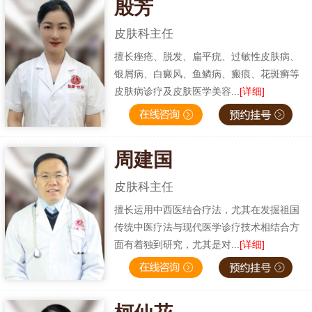
殷芳
皮肤科主任
擅长痤疮、脱发、扁平疣、过敏性皮肤病、
银屑病、白癜风、鱼鳞病、瘢痕、花斑癣等
皮肤病诊疗及皮肤医学美容...
[详细]
周建国
皮肤科主任
擅长运用中西医结合疗法，尤其在发掘祖国
传统中医疗法与现代医学诊疗技术相结合方
面有着独到研究，尤其是对...
[详细]