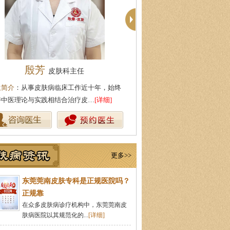
殷芳
周建国
皮肤科主任
皮肤科主
生简介
：从事皮肤病临床工作近十年，始终
医生简介
：东莞莞南皮肤病医院
持中医理论与实践相结合治疗皮…
[详细]
湖北中医药大学，先后在皮肤医
更多>>
东莞莞南皮肤专科是正规医院吗？
正规靠
在众多皮肤病诊疗机构中，东莞莞南皮
肤病医院以其规范化的...
[详细]