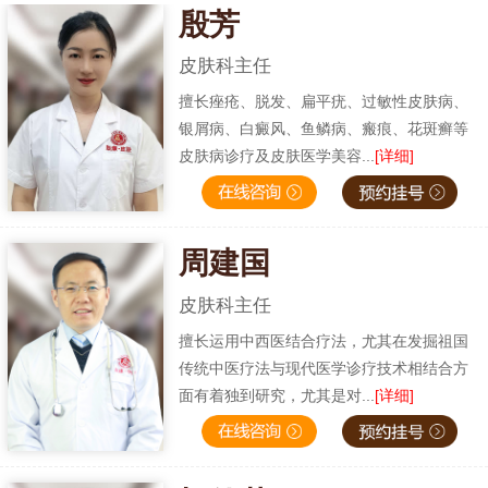
殷芳
皮肤科主任
擅长痤疮、脱发、扁平疣、过敏性皮肤病、
银屑病、白癜风、鱼鳞病、瘢痕、花斑癣等
皮肤病诊疗及皮肤医学美容...
[详细]
周建国
皮肤科主任
擅长运用中西医结合疗法，尤其在发掘祖国
传统中医疗法与现代医学诊疗技术相结合方
面有着独到研究，尤其是对...
[详细]