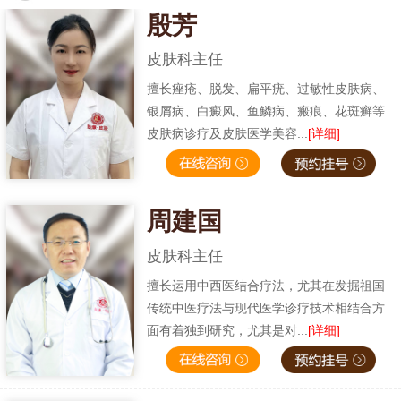
殷芳
皮肤科主任
擅长痤疮、脱发、扁平疣、过敏性皮肤病、
银屑病、白癜风、鱼鳞病、瘢痕、花斑癣等
皮肤病诊疗及皮肤医学美容...
[详细]
周建国
皮肤科主任
擅长运用中西医结合疗法，尤其在发掘祖国
传统中医疗法与现代医学诊疗技术相结合方
面有着独到研究，尤其是对...
[详细]