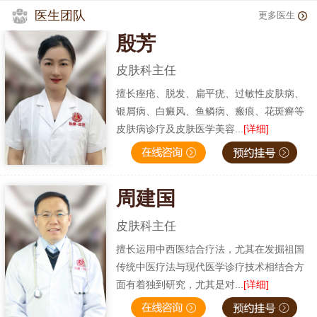
医生团队
更多医生
殷芳
皮肤科主任
擅长痤疮、脱发、扁平疣、过敏性皮肤病、
银屑病、白癜风、鱼鳞病、瘢痕、花斑癣等
皮肤病诊疗及皮肤医学美容...
[详细]
周建国
皮肤科主任
擅长运用中西医结合疗法，尤其在发掘祖国
传统中医疗法与现代医学诊疗技术相结合方
面有着独到研究，尤其是对...
[详细]