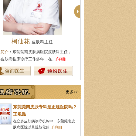
殷芳
周建国
皮肤科主任
皮肤科主
生简介
：从事皮肤病临床工作近十年，始终
医生简介
：东莞莞南皮肤病医院
持中医理论与实践相结合治疗皮…
[详细]
湖北中医药大学，先后在皮肤医
更多>>
东莞莞南皮肤专科是正规医院吗？
正规靠
在众多皮肤病诊疗机构中，东莞莞南皮
肤病医院以其规范化的...
[详细]