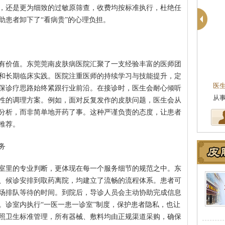
，还是更为细致的过敏原筛查，收费均按标准执行，杜绝任
助患者卸下了“看病贵”的心理负担。
有价值。东莞莞南皮肤病医院汇聚了一支经验丰富的医师团
和长期临床实践。医院注重医师的持续学习与技能提升，定
医
保诊疗思路始终紧跟行业前沿。在接诊时，医生会耐心倾听
坚
性的调理方案。例如，面对反复发作的皮肤问题，医生会从
分析，而非简单地开药了事。这种严谨负责的态度，让患者
推荐。
务
室里的专业判断，更体现在每一个服务细节的规范之中。东
、候诊安排到取药离院，均建立了流畅的流程体系。患者可
场排队等待的时间。到院后，导诊人员会主动协助完成信息
。诊室内执行“一医一患一诊室”制度，保护患者隐私，也让
照卫生标准管理，所有器械、敷料均由正规渠道采购，确保