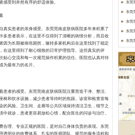
者感受到井然有序的舒适体验。
东莞
东莞
案
东莞
自真实患者的亲身感受。东莞莞南皮肤病医院多年来积累了
东莞
许多患者表示，在这里不仅得到了清晰的病情分析，而且收
东莞
者因为长期被痤疮困扰，辗转多家机构后在这里找到了稳定
，在这里得到了耐心细致的日常护理指导。这些真实的评
次贴心交流和每一次规范操作积累的信任。医院也认真对待
成为最有力的名片。
着患者的感受。东莞莞南皮肤病医院注重营造干净、整洁、
座椅和饮水设施，减少患者等待时的焦躁。诊室和检查室每
染的风险。卫生间、走廊等公共区域保持清洁卫生，细节之
境中就诊，患者更容易放松心情，配合医生的问诊与治疗。
费合理、专业正规的医院，是对自己身体负责的表现。东莞
用透明化的收费体系、扎实的医师团队、规范的服务流程和