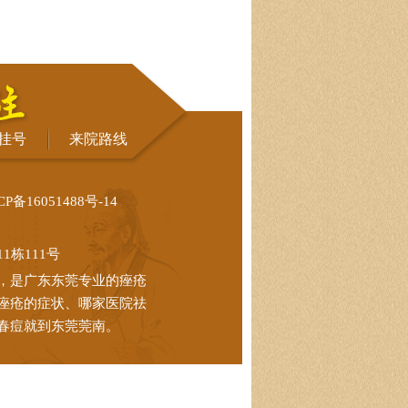
挂号
来院路线
CP备16051488号-14
栋111号
，是广东东莞专业的痤疮
痤疮的症状、哪家医院祛
春痘就到东莞莞南。