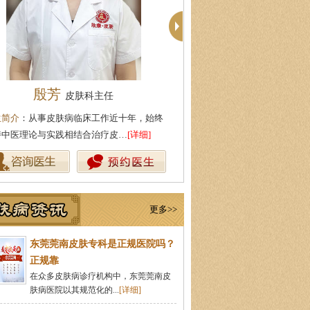
周建国
柯仙花
皮肤科主任
皮肤科主
生简介
：东莞莞南皮肤病医院副主任，毕业
医生简介
：东莞莞南皮肤病医院
北中医药大学，先后在皮肤医院…
[详细]
从事皮肤病临床诊疗工作多年，
更多>>
东莞莞南皮肤专科是正规医院吗？
正规靠
在众多皮肤病诊疗机构中，东莞莞南皮
肤病医院以其规范化的...
[详细]