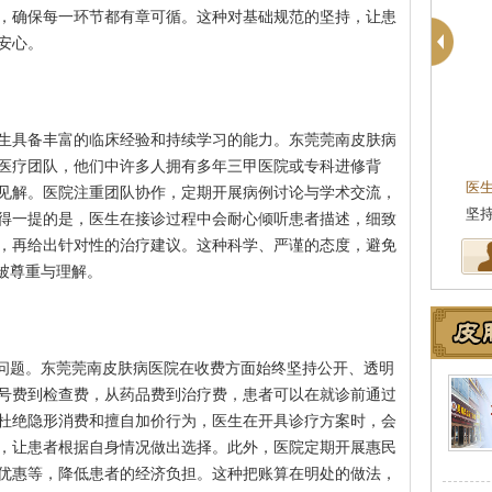
，确保每一环节都有章可循。这种对基础规范的坚持，让患
安心。
生具备丰富的临床经验和持续学习的能力。东莞莞南皮肤病
殷芳
皮肤科主任
医疗团队，他们中许多人拥有多年三甲医院或专科进修背
医生简介
：从事皮肤病临床工作近十年，始终
医
见解。医院注重团队协作，定期开展病例讨论与学术交流，
坚持中医理论与实践相结合治疗皮…
[详细]
湖
得一提的是，医生在接诊过程中会耐心倾听患者描述，细致
，再给出针对性的治疗建议。这种科学、严谨的态度，避免
被尊重与理解。
际问题。东莞莞南皮肤病医院在收费方面始终坚持公开、透明
号费到检查费，从药品费到治疗费，患者可以在就诊前通过
杜绝隐形消费和擅自加价行为，医生在开具诊疗方案时，会
，让患者根据自身情况做出选择。此外，医院定期开展惠民
优惠等，降低患者的经济负担。这种把账算在明处的做法，