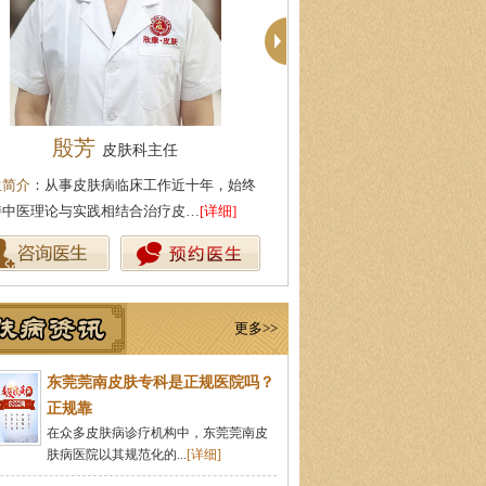
周建国
柯仙花
皮肤科主任
皮肤科主
生简介
：东莞莞南皮肤病医院副主任，毕业
医生简介
：东莞莞南皮肤病医院
北中医药大学，先后在皮肤医院…
[详细]
从事皮肤病临床诊疗工作多年，
更多>>
东莞莞南皮肤专科是正规医院吗？
正规靠
在众多皮肤病诊疗机构中，东莞莞南皮
肤病医院以其规范化的...
[详细]