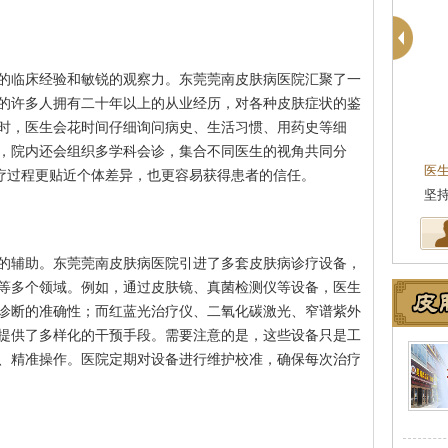
的临床经验和敏锐的观察力。东莞莞南皮肤病医院汇聚了一
的许多人拥有二十年以上的从业经历，对各种皮肤症状的鉴
时，医生会花时间仔细询问病史、生活习惯、用药史等细
殷芳
皮肤科主任
，院内还会组织多学科会诊，集合不同医生的视角共同分
医生简介
：从事皮肤病临床工作近十年，始终
医
治疗过程更贴近个体差异，也更容易获得患者的信任。
坚持中医理论与实践相结合治疗皮…
[详细]
湖
的辅助。东莞莞南皮肤病医院引进了多套皮肤病诊疗设备，
等多个领域。例如，通过皮肤镜、真菌检测仪等设备，医生
诊断的准确性；而红蓝光治疗仪、二氧化碳激光、窄谱紫外
提供了多样化的干预手段。需要注意的是，这些设备只是工
、精准操作。医院定期对设备进行维护校准，确保每次治疗