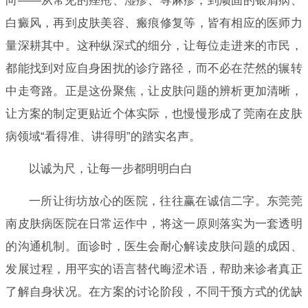
向——从常见的痤疮、湿疹、荨麻疹，到顽固的银屑病、
白癜风，再到皮肤美容、瘢痕修复等，皆有相应的医师力
量深耕其中。这种纵深式的细分，让每位走进来的市民，
都能找到对应自身困扰的诊疗路径，而不必在茫然的辗转
中走弯路。正是这份聚焦，让皮肤问题的辨析更加清晰，
让方案的制定更贴近个体实际，也慢慢形成了莞南在皮肤
病领域“看得准、讲得明”的踏实名声。
以诚为尺，让每一步都明明白白
一所让街坊放心的医院，往往赢在诚信二字。东莞莞
南皮肤病医院在日常运作中，将这一原则落实为一套透明
的沟通机制。面诊时，医生会耐心解读皮肤问题的成因、
发展过程，用平实的语言替代晦涩术语，帮助来诊者真正
了解自身状况。在方案的讨论阶段，不同干预方式的优缺