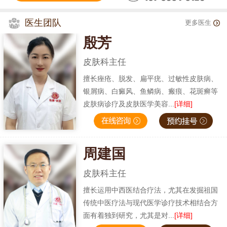
医生团队
更多医生
殷芳
皮肤科主任
擅长痤疮、脱发、扁平疣、过敏性皮肤病、
银屑病、白癜风、鱼鳞病、瘢痕、花斑癣等
皮肤病诊疗及皮肤医学美容...
[详细]
周建国
皮肤科主任
擅长运用中西医结合疗法，尤其在发掘祖国
传统中医疗法与现代医学诊疗技术相结合方
面有着独到研究，尤其是对...
[详细]