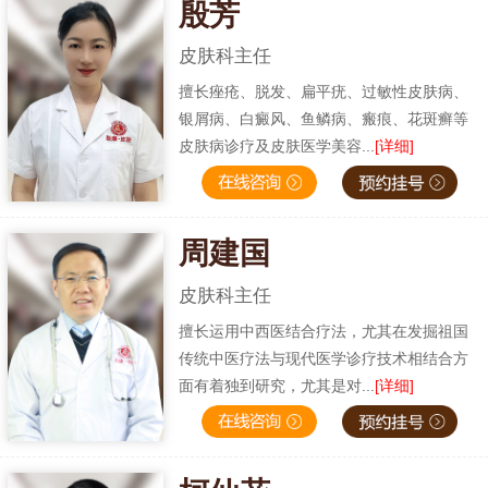
殷芳
皮肤科主任
擅长痤疮、脱发、扁平疣、过敏性皮肤病、
银屑病、白癜风、鱼鳞病、瘢痕、花斑癣等
皮肤病诊疗及皮肤医学美容...
[详细]
周建国
皮肤科主任
擅长运用中西医结合疗法，尤其在发掘祖国
传统中医疗法与现代医学诊疗技术相结合方
面有着独到研究，尤其是对...
[详细]