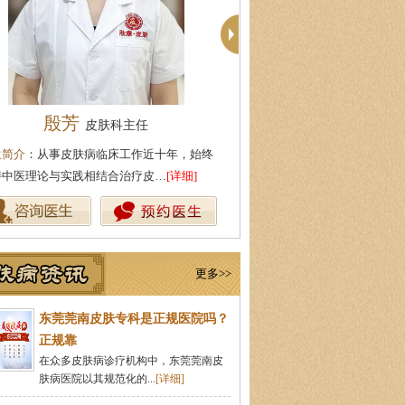
殷芳
周建国
皮肤科主任
皮肤科主
生简介
：从事皮肤病临床工作近十年，始终
医生简介
：东莞莞南皮肤病医院
持中医理论与实践相结合治疗皮…
[详细]
湖北中医药大学，先后在皮肤医
更多>>
东莞莞南皮肤专科是正规医院吗？
正规靠
在众多皮肤病诊疗机构中，东莞莞南皮
肤病医院以其规范化的...
[详细]