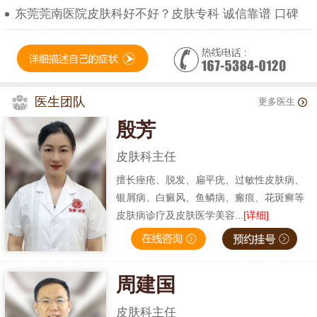
东莞莞南医院皮肤科好不好？皮肤专科 诚信靠谱 口碑
医生团队
更多医生
殷芳
皮肤科主任
擅长痤疮、脱发、扁平疣、过敏性皮肤病、
银屑病、白癜风、鱼鳞病、瘢痕、花斑癣等
皮肤病诊疗及皮肤医学美容...
[详细]
周建国
皮肤科主任