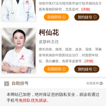
传统中医疗法与现代医学诊疗技术相结合方
面有着独到研究，尤其是对...
[详细]
柯仙花
皮肤科主任
擅长疤痕、痤疮、脱发、皮炎、湿疹、荨麻
疹等疾病的中西医结合治疗，对面部年轻
化、美白嫩肤、色斑等皮肤常...
[详细]
自助挂号
在线咨询
本网站已加密，绝对保证您的隐私安全，就诊前通过
手机号
免排队优先就诊
。