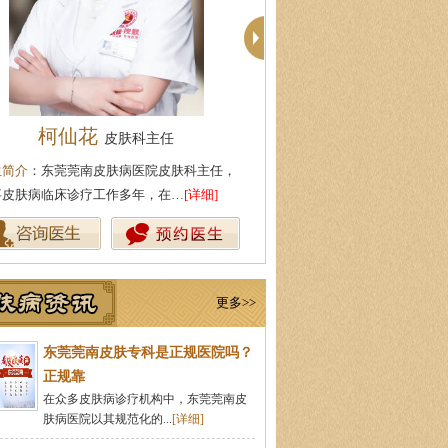
殷芳
周建国
皮肤科主任
皮肤科主
生简介
：从事皮肤病临床工作近十年，始终
医生简介
：东莞莞南皮肤病医院
持中医理论与实践相结合治疗皮…
[详细]
湖北中医药大学，先后在皮肤医
更多>>
东莞莞南皮肤专科是正规医院吗？
正规靠
在众多皮肤病诊疗机构中，东莞莞南皮
肤病医院以其规范化的...
[详细]