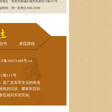
院地址：东莞市南城区城市风景街11栋111号
诊时间：周一至周日 8:00-20:00
挂号
来院路线
CP备16051488号-14
栋111号
，是广东东莞专业的痤疮
痤疮的症状、哪家医院祛
春痘就到东莞莞南。