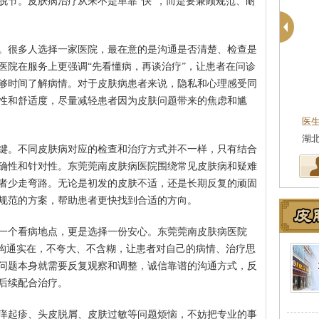
脱节。皮肤病治疗从来不是单靠“快”，而是要兼顾规范、耐
。很多人选择一家医院，最在意的是沟通是否清楚、检查是
医院在服务上更强调“先看懂病，再谈治疗”，让患者在问诊
够时间了解病情。对于皮肤病患者来说，隐私和心理感受同
殷芳
皮肤科主任
性和舒适度，尽量减轻患者因为皮肤问题带来的焦虑和尴
医生简介
：从事皮肤病临床工作近十年，始终
医
坚持中医理论与实践相结合治疗皮…
[详细]
湖
键。不同皮肤病对应的检查和治疗方式并不一样，只有结合
确性和针对性。东莞莞南皮肤病医院围绕常见皮肤病和疑难
者少走弯路。无论是初发的皮肤不适，还是长期反复的顽固
规范的方案，帮助患者更快找到合适的方向。
一个看病地点，更是选择一份安心。东莞莞南皮肤病医院
，沟通实在，不夸大、不含糊，让患者对自己的病情、治疗思
问题本身就需要反复观察和调整，诚信靠谱的沟通方式，反
后续配合治疗。
痒起疹、头皮脱屑、皮肤过敏等问题烦恼，不妨把专业的事