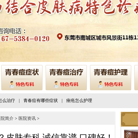
怎么治疗
|
青春痘有哪些症状
|
痤疮怎么护理
医院简介
>
医院资讯
>
？皮肤专科 诚信靠谱 口碑好！