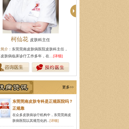
殷芳
周建国
皮肤科主任
皮肤科主
生简介
：从事皮肤病临床工作近十年，始终
医生简介
：东莞莞南皮肤病医院
持中医理论与实践相结合治疗皮…
[详细]
湖北中医药大学，先后在皮肤医
更多>>
东莞莞南皮肤专科是正规医院吗？
正规靠
在众多皮肤病诊疗机构中，东莞莞南皮
肤病医院以其规范化的...
[详细]