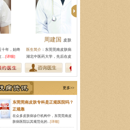
周建国
柯仙花
皮肤科主任
皮肤科主
生简介
：东莞莞南皮肤病医院副主任，毕业
医生简介
：东莞莞南皮肤病医院
北中医药大学，先后在皮肤医院…
[详细]
从事皮肤病临床诊疗工作多年，
更多>>
东莞莞南皮肤专科是正规医院吗？
正规靠
在众多皮肤病诊疗机构中，东莞莞南皮
肤病医院以其规范化的...
[详细]