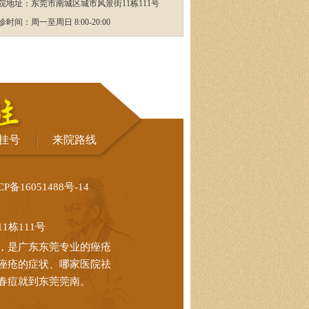
院地址：东莞市南城区城市风景街11栋111号
诊时间：周一至周日 8:00-20:00
挂号
来院路线
CP备16051488号-14
栋111号
，是广东东莞专业的痤疮
痤疮的症状、哪家医院祛
春痘就到东莞莞南。