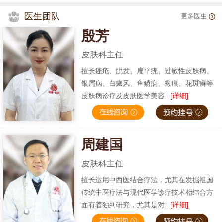
医生团队
更多医生
殷芳
皮肤科主任
擅长痤疮、脱发、扁平疣、过敏性皮肤病、
银屑病、白癜风、鱼鳞病、瘢痕、花斑癣等
皮肤病诊疗及皮肤医学美容...
[详细]
周建国
皮肤科主任
擅长运用中西医结合疗法，尤其在发掘祖国
传统中医疗法与现代医学诊疗技术相结合方
面有着独到研究，尤其是对...
[详细]