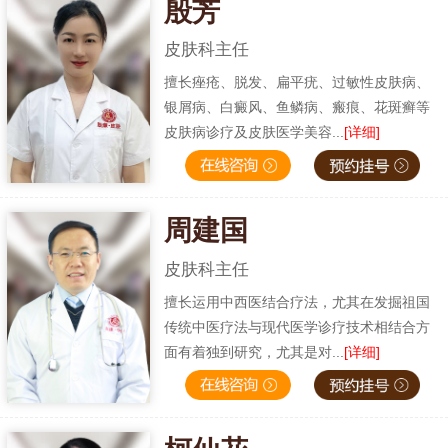
殷芳
皮肤科主任
擅长痤疮、脱发、扁平疣、过敏性皮肤病、
银屑病、白癜风、鱼鳞病、瘢痕、花斑癣等
皮肤病诊疗及皮肤医学美容...
[详细]
周建国
皮肤科主任
擅长运用中西医结合疗法，尤其在发掘祖国
传统中医疗法与现代医学诊疗技术相结合方
面有着独到研究，尤其是对...
[详细]