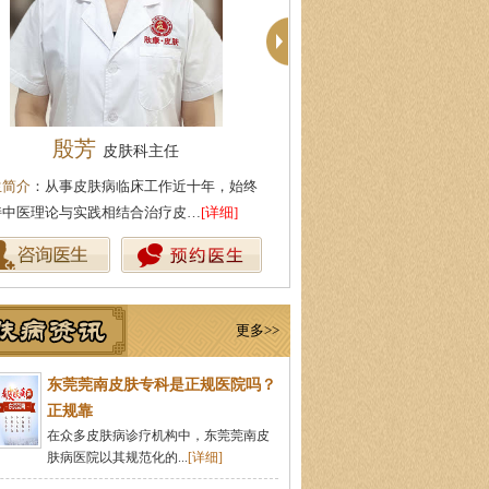
殷芳
周建国
皮肤科主任
皮肤科主
生简介
：从事皮肤病临床工作近十年，始终
医生简介
：东莞莞南皮肤病医院
持中医理论与实践相结合治疗皮…
[详细]
湖北中医药大学，先后在皮肤医
更多>>
东莞莞南皮肤专科是正规医院吗？
正规靠
在众多皮肤病诊疗机构中，东莞莞南皮
肤病医院以其规范化的...
[详细]