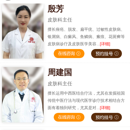
殷芳
皮肤科主任
擅长痤疮、脱发、扁平疣、过敏性皮肤病、
银屑病、白癜风、鱼鳞病、瘢痕、花斑癣等
皮肤病诊疗及皮肤医学美容...
[详细]
周建国
皮肤科主任
擅长运用中西医结合疗法，尤其在发掘祖国
传统中医疗法与现代医学诊疗技术相结合方
面有着独到研究，尤其是对...
[详细]