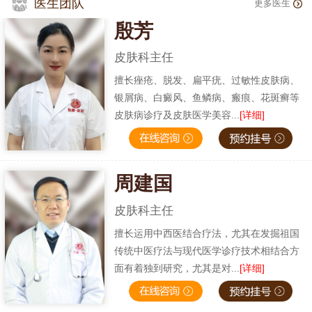
医生团队
更多医生
殷芳
皮肤科主任
擅长痤疮、脱发、扁平疣、过敏性皮肤病、
银屑病、白癜风、鱼鳞病、瘢痕、花斑癣等
皮肤病诊疗及皮肤医学美容...
[详细]
周建国
皮肤科主任
擅长运用中西医结合疗法，尤其在发掘祖国
传统中医疗法与现代医学诊疗技术相结合方
面有着独到研究，尤其是对...
[详细]