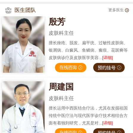
医生团队
更多医生
殷芳
皮肤科主任
擅长痤疮、脱发、扁平疣、过敏性皮肤病、
银屑病、白癜风、鱼鳞病、瘢痕、花斑癣等
皮肤病诊疗及皮肤医学美容...
[详细]
周建国
皮肤科主任
擅长运用中西医结合疗法，尤其在发掘祖国
传统中医疗法与现代医学诊疗技术相结合方
面有着独到研究，尤其是对...
[详细]