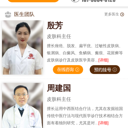
医生团队
更多医生
殷芳
皮肤科主任
擅长痤疮、脱发、扁平疣、过敏性皮肤病、
银屑病、白癜风、鱼鳞病、瘢痕、花斑癣等
皮肤病诊疗及皮肤医学美容...
[详细]
周建国
皮肤科主任
擅长运用中西医结合疗法，尤其在发掘祖国
传统中医疗法与现代医学诊疗技术相结合方
面有着独到研究，尤其是对...
[详细]