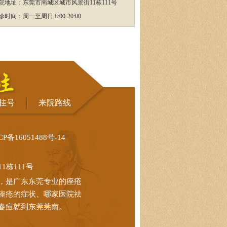
院地址：东莞市南城区城市风景街11栋111号
诊时间：周一至周日 8:00-20:00
挂号
来院路线
CP备16051488号-14
栋111号
，是广东东莞专业的痤疮
痤疮的症状、哪家医院祛
春痘就到东莞莞南。