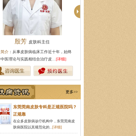
周建国
柯仙花
皮肤科主任
皮肤
医生简介
：东莞莞南皮肤病医院副主任，毕业
医生简介
：东莞莞南皮肤病
湖北中医药大学，先后在皮肤医院…
[详细]
从事皮肤病临床诊疗工作多
更多>>
东莞莞南皮肤专科是正规医院吗？
正规靠
在众多皮肤病诊疗机构中，东莞莞南皮
肤病医院以其规范化的...
[详细]