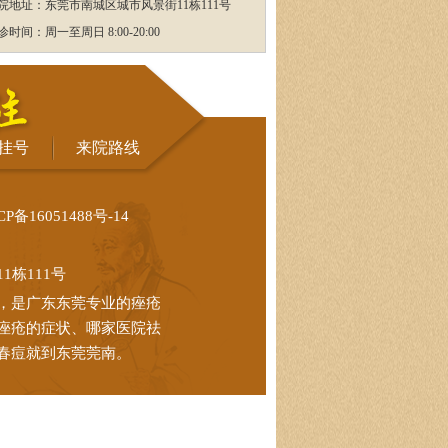
院地址：东莞市南城区城市风景街11栋111号
诊时间：周一至周日 8:00-20:00
挂号
来院路线
CP备16051488号-14
栋111号
，是广东东莞专业的痤疮
痤疮的症状、哪家医院祛
春痘就到东莞莞南。