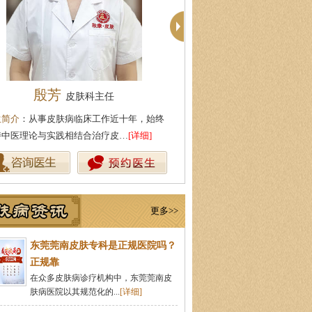
殷芳
周建国
皮肤科主任
皮肤科主
生简介
：从事皮肤病临床工作近十年，始终
医生简介
：东莞莞南皮肤病医院
持中医理论与实践相结合治疗皮…
[详细]
湖北中医药大学，先后在皮肤医
更多>>
东莞莞南皮肤专科是正规医院吗？
正规靠
在众多皮肤病诊疗机构中，东莞莞南皮
肤病医院以其规范化的...
[详细]