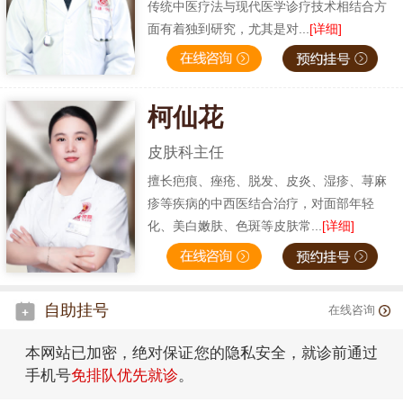
传统中医疗法与现代医学诊疗技术相结合方
面有着独到研究，尤其是对...
[详细]
柯仙花
皮肤科主任
擅长疤痕、痤疮、脱发、皮炎、湿疹、荨麻
疹等疾病的中西医结合治疗，对面部年轻
化、美白嫩肤、色斑等皮肤常...
[详细]
自助挂号
在线咨询
本网站已加密，绝对保证您的隐私安全，就诊前通过
手机号
免排队优先就诊
。