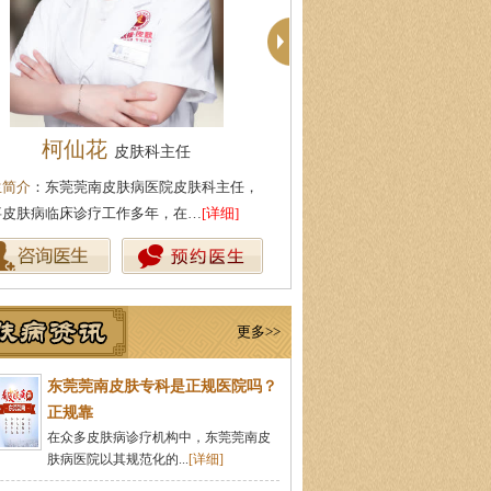
殷芳
周建国
皮肤科主任
皮肤科主
生简介
：从事皮肤病临床工作近十年，始终
医生简介
：东莞莞南皮肤病医院
持中医理论与实践相结合治疗皮…
[详细]
湖北中医药大学，先后在皮肤医
更多>>
东莞莞南皮肤专科是正规医院吗？
正规靠
在众多皮肤病诊疗机构中，东莞莞南皮
肤病医院以其规范化的...
[详细]