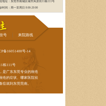
院地址：东莞市南城区城市风景街11栋111号
诊时间：周一至周日 8:00-20:00
挂号
来院路线
CP备16051488号-14
栋111号
，是广东东莞专业的痤疮
痤疮的症状、哪家医院祛
春痘就到东莞莞南。