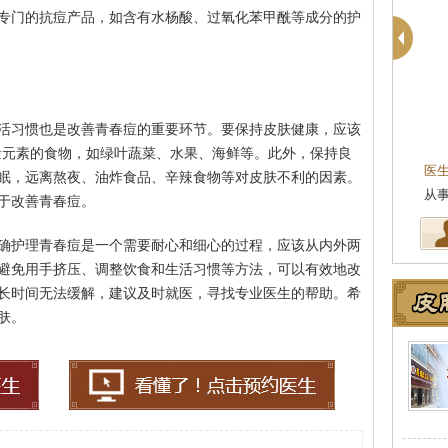
专门的抗痘产品，如含有水杨酸、过氧化苯甲酰等成分的护
活习惯也是改善青春痘的重要环节。要保持皮肤健康，应该
柯仙花
皮肤科主任
皮肤科主任
量元素的食物，如绿叶蔬菜、水果、海鲜等。此外，保持良
肤病医院副主任，毕业
医生简介
：东莞莞南皮肤病医院皮肤科主任，
医
眠，远离熬夜、油炸食品、辛辣食物等对皮肤不利的因素。
在皮肤医院…
[详细]
从事皮肤病临床诊疗工作多年，在…
[详细]
坚
于改善青春痘。
确护理青春痘是一个需要耐心和细心的过程，应该从内外两
避免用手挤压、调整饮食和生活习惯等方法，可以有效地改
长时间无法缓解，建议及时就医，寻找专业医生的帮助。希
肤。