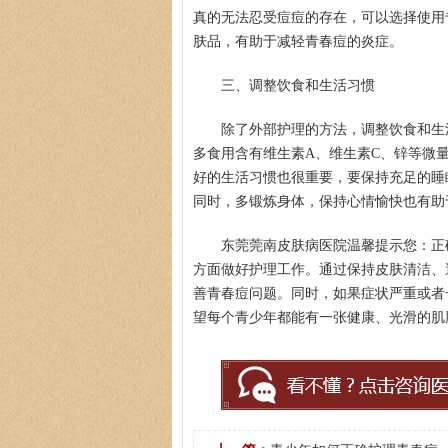
真的无法忍受痘痘的存在，可以选择使用
肤品，有助于减轻青春痘的炎症。
三、调整饮食和生活习惯
除了外部护理的方法，调整饮食和生
殷芳
周建国
皮肤科主任
多食用含有维生素A、维生素C、锌等微
医生简介
：从事皮肤病临床工作近十年，始终
医生简介
：东莞莞南皮
好的生活习惯也很重要，要保持充足的睡
坚持中医理论与实践相结合治疗皮…
[详细]
湖北中医药大学，先后
同时，多锻炼身体，保持心情愉快也有助
东莞莞南皮肤病医院温馨提示您：正
方面做好护理工作。通过保持皮肤清洁、
善青春痘问题。同时，如果症状严重或者
望每个青少年都能有一张健康、光滑的肌