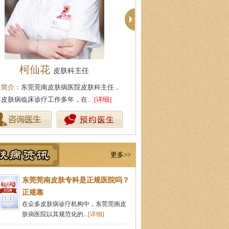
殷芳
周建国
皮肤科主任
皮肤科主
生简介
：从事皮肤病临床工作近十年，始终
医生简介
：东莞莞南皮肤病医院
持中医理论与实践相结合治疗皮…
[详细]
湖北中医药大学，先后在皮肤医
更多>>
东莞莞南皮肤专科是正规医院吗？
正规靠
在众多皮肤病诊疗机构中，东莞莞南皮
肤病医院以其规范化的...
[详细]