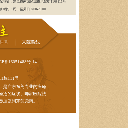
院地址：东莞市南城区城市风景街11栋111号
诊时间：周一至周日 8:00-20:00
挂号
来院路线
CP备16051488号-14
栋111号
，是广东东莞专业的痤疮
痤疮的症状、哪家医院祛
春痘就到东莞莞南。