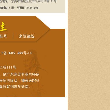
院地址：东莞市南城区城市风景街11栋111号
诊时间：周一至周日 8:00-20:00
挂号
来院路线
CP备16051488号-14
栋111号
，是广东东莞专业的痤疮
痤疮的症状、哪家医院祛
春痘就到东莞莞南。