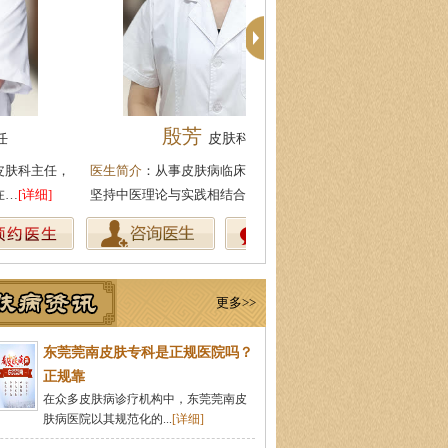
殷芳
周建国
皮肤科主任
皮肤科主
生简介
：从事皮肤病临床工作近十年，始终
医生简介
：东莞莞南皮肤病医院
持中医理论与实践相结合治疗皮…
[详细]
湖北中医药大学，先后在皮肤医
更多>>
东莞莞南皮肤专科是正规医院吗？
正规靠
在众多皮肤病诊疗机构中，东莞莞南皮
肤病医院以其规范化的...
[详细]