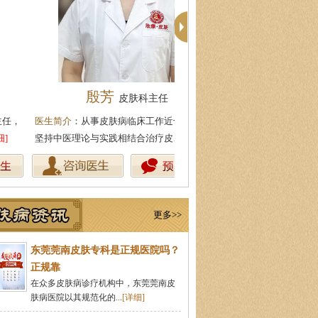
殷芳
周建国
皮肤科主任
皮肤科主
生简介
：从事皮肤病临床工作近十年，始终
医生简介
：东莞莞南皮肤病医院
持中医理论与实践相结合治疗皮…
[详细]
湖北中医药大学，先后在皮肤医
更多>>
东莞莞南皮肤专科是正规医院吗？
正规靠
在众多皮肤病诊疗机构中，东莞莞南皮
肤病医院以其规范化的...
[详细]