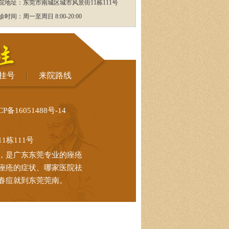
院地址：东莞市南城区城市风景街11栋111号
诊时间：周一至周日 8:00-20:00
挂号
来院路线
CP备16051488号-14
栋111号
，是广东东莞专业的痤疮
痤疮的症状、哪家医院祛
春痘就到东莞莞南。