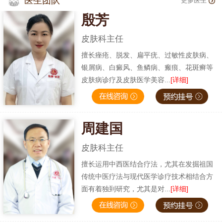
医生团队
更多医生
殷芳
皮肤科主任
擅长痤疮、脱发、扁平疣、过敏性皮肤病、
银屑病、白癜风、鱼鳞病、瘢痕、花斑癣等
皮肤病诊疗及皮肤医学美容...
[详细]
周建国
皮肤科主任
擅长运用中西医结合疗法，尤其在发掘祖国
传统中医疗法与现代医学诊疗技术相结合方
面有着独到研究，尤其是对...
[详细]