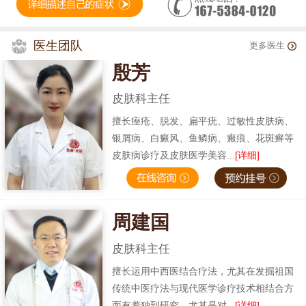
医生团队
更多医生
殷芳
皮肤科主任
擅长痤疮、脱发、扁平疣、过敏性皮肤病、
银屑病、白癜风、鱼鳞病、瘢痕、花斑癣等
皮肤病诊疗及皮肤医学美容...
[详细]
周建国
皮肤科主任
擅长运用中西医结合疗法，尤其在发掘祖国
传统中医疗法与现代医学诊疗技术相结合方
面有着独到研究，尤其是对...
[详细]