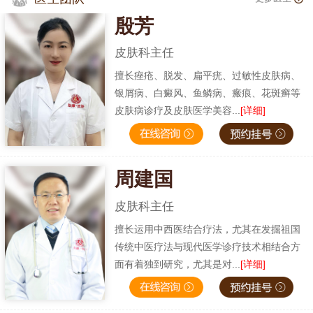
殷芳
皮肤科主任
擅长痤疮、脱发、扁平疣、过敏性皮肤病、
银屑病、白癜风、鱼鳞病、瘢痕、花斑癣等
皮肤病诊疗及皮肤医学美容...
[详细]
周建国
皮肤科主任
擅长运用中西医结合疗法，尤其在发掘祖国
传统中医疗法与现代医学诊疗技术相结合方
面有着独到研究，尤其是对...
[详细]