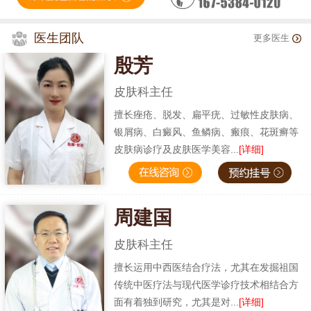
医生团队
更多医生
殷芳
皮肤科主任
擅长痤疮、脱发、扁平疣、过敏性皮肤病、
银屑病、白癜风、鱼鳞病、瘢痕、花斑癣等
皮肤病诊疗及皮肤医学美容...
[详细]
周建国
皮肤科主任
擅长运用中西医结合疗法，尤其在发掘祖国
传统中医疗法与现代医学诊疗技术相结合方
面有着独到研究，尤其是对...
[详细]