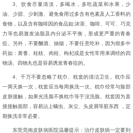
3、饮食尽量清淡，多喝水，多吃蔬菜和水果，少
油、少甜、少刺激、避免食用过多含有色素及人工香料的
食物，以及含有咖啡因的食品如;浓茶、咖啡、可可、巧克
力等也易激发油脂及内分泌不平衡，形成更严重的青春
痘。另外，不要酗酒、抽烟，不要任意吃补，因为很多中
药如：黄耆、桂枝、肉桂、枸杞或是女性常用来调经的四
物汤、四物丸也是容易诱发青春痘的。
4、千万不要忽略了枕巾、枕套的清洁卫生。枕巾应
一两天换一次，枕套应当每周换洗一次。枕巾经常与脸部
皮肤接触，如果光洗脸不换枕巾等于没洗脸。枕套因为直
接接触面部，容易沾上螨虫、灰尘、头皮屑等脏东西 ，定
期换洗非常必要。
东莞莞南皮肤病医院温馨提示：治疗皮肤病一定要到