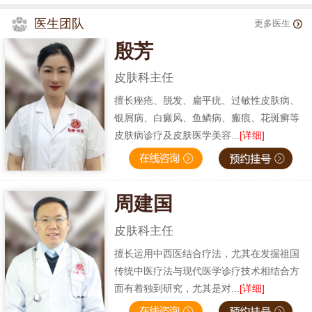
医生团队
更多医生
殷芳
皮肤科主任
擅长痤疮、脱发、扁平疣、过敏性皮肤病、
银屑病、白癜风、鱼鳞病、瘢痕、花斑癣等
皮肤病诊疗及皮肤医学美容...
[详细]
周建国
皮肤科主任
擅长运用中西医结合疗法，尤其在发掘祖国
传统中医疗法与现代医学诊疗技术相结合方
面有着独到研究，尤其是对...
[详细]