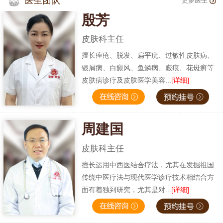
医生团队
更多医生
殷芳
皮肤科主任
擅长痤疮、脱发、扁平疣、过敏性皮肤病、
银屑病、白癜风、鱼鳞病、瘢痕、花斑癣等
皮肤病诊疗及皮肤医学美容...
[详细]
周建国
皮肤科主任
擅长运用中西医结合疗法，尤其在发掘祖国
传统中医疗法与现代医学诊疗技术相结合方
面有着独到研究，尤其是对...
[详细]