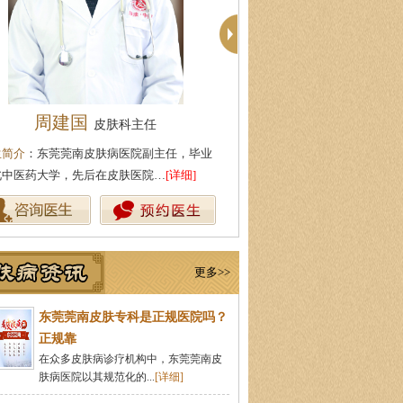
柯仙花
殷芳
皮肤科主任
皮肤科主任
生简介
：东莞莞南皮肤病医院皮肤科主任，
医生简介
：从事皮肤病临床工作
事皮肤病临床诊疗工作多年，在…
[详细]
坚持中医理论与实践相结合治疗
更多>>
东莞莞南皮肤专科是正规医院吗？
正规靠
在众多皮肤病诊疗机构中，东莞莞南皮
肤病医院以其规范化的...
[详细]