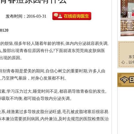
发布时间：2016-03-31
120
的烦恼,很多年轻人随着年龄的增长,体内内分泌就容易失调,
么,脸部出现青春痘原因有什么?下面就请东莞莞南皮肤病医
东
出现的原因。
心，以
特别青春期是爱美的期间,自信心树立的重要时期,许多人由
向,乃至脾气暴躁，对身心发展都不利。
素,学习压力过大,睡觉时间不足,都容易导致青春痘的发生,
养吸取不均衡,都可能会导致内分泌失调。
关系,雄激素过多导致皮脂分泌旺盛,毛孔被皮脂堵塞后很容易
标本兼治需要抓到病因,内外兼治,及时去规范的医院检查医治