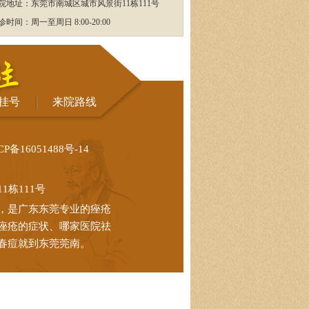
院地址：东莞市南城区城市风景街11栋111号
诊时间：周一至周日 8:00-20:00
挂号
来院路线
CP备16051488号-14
栋111号
，是广东东莞专业的痤疮
痤疮的症状、哪家医院祛
春痘就到东莞莞南。