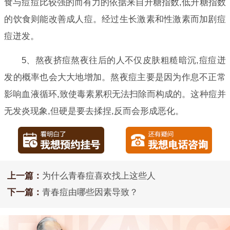
食与痘痘比较强的而有力的依据来自升糖指数,低升糖指数
的饮食则能改善成人痘。经过生长激素和性激素而加剧痘
痘迸发。
5、熬夜挤痘熬夜往后的人不仅皮肤粗糙暗沉,痘痘迸
发的概率也会大大地增加。熬夜痘主要是因为作息不正常
影响血液循环,致使毒素累积无法扫除而构成的。这种痘并
无发炎现象,但硬是要去揉捏,反而会形成恶化。
上一篇：
为什么青春痘喜欢找上这些人
下一篇：
青春痘由哪些因素导致？