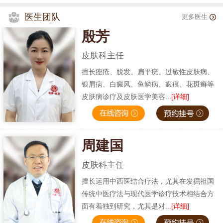
医生团队
更多医生
殷芳
皮肤科主任
擅长痤疮、脱发、扁平疣、过敏性皮肤病、
银屑病、白癜风、鱼鳞病、瘢痕、花斑癣等
皮肤病诊疗及皮肤医学美容...
[详细]
周建国
皮肤科主任
擅长运用中西医结合疗法，尤其在发掘祖国
传统中医疗法与现代医学诊疗技术相结合方
面有着独到研究，尤其是对...
[详细]