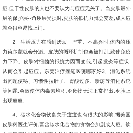
痘,但干性皮肤的人也不要认为与痘痘无关了。当皮肤最外
层的保护层--角质层受损时,皮肤的抵抗力就会变差,成人痘
就会很容易找上门。
2、生活压力在感到厌烦、严重、不高兴时,体内的压
力荷尔蒙就会分泌。皮肤的循环机制也会被打乱,致使免疫
力下降。皮肤对细菌的抵抗力因而变低,引起发炎等症状,
从而会引起痘痘。东莞治疗痤疮医院哪家好3、消化系统
出问题便秘、习惯性拉肚子、胃酸过多、溃疡等消化系统
等问题,会致使体内毒素堆积,令废物无法正常排出,令脸上
出现痘痘。
4、碳水化合物饮食关于痘痘也有很大的影响,据美国
皮肤科医生评价,富含碳水化合物的食物会加剧成人痘。饮